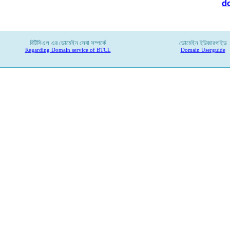
d
বিটিসিএল
এর
ডোমেইন
সেবা
সম্পর্কে
ডোমেইন ইউজারগাইড
Regarding Domain service of BTCL
Domain Userguide