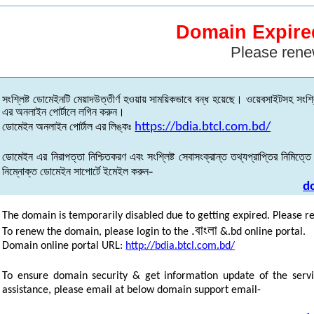
Domain Expire
Please rene
সংশ্লিষ্ট
ডোমেইনটি
মেয়াদউত্তীর্ণ
হওয়ায়
সাময়িকভাবে
বন্ধ
হয়েছে
।
ওয়েবসাইটসহ
সংশ্ল
এর
অনলাইন
পোর্টালে
লগিন
করুন
।
ডোমেইন
অনলাইন
পোর্টাল
এর
লিঙ্কঃ
https://bdia.btcl.com.bd/
ডোমেইন
এর
নিরাপত্তা
নিশ্চিতকরণ
এবং
সংশ্লিষ্ট
সেবাসংক্রান্ত
তথ্যপ্রাপ্তির
নিমিত্তে
-
নিম্নোক্ত
ডোমেইন
সাপোর্টে
ইমেইল
করুন
d
The domain is temporarily disabled due to getting expired. Please r
.
বাংলা
To renew the domain, please login to the
&.bd online portal.
Domain online portal URL:
http://bdia.btcl.com.bd/
To ensure domain security & get information update of the servi
assistance, please email at below domain support email-